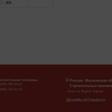
300
олнительные телефоны:
Россия, Московская обл
(985) 300-59-63
Строительные инновац
(985) 764-42-15
«Ккз» на Яндекс.Картах
oookkz-sb@yandex.ru