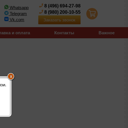
8 (496) 694-27-98
Whatsapp
8 (980) 200-10-55
Telegram
Vk.com
Заказать звонок
тавка и оплата
Контакты
Важное
зи.