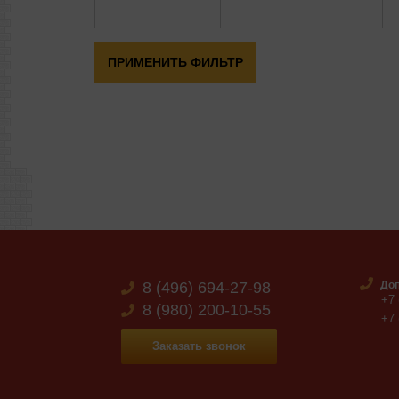
8 (496) 694-27-98
Доп
+7 
8 (980) 200-10-55
+7 
Заказать звонок