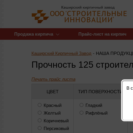
Продажа кирпича
Прайс-лист на кирпич
Каширский Кирпичный Завод
-
НАША ПРОДУКЦ
Прочность 125 строите
В 
ЦВЕТ
ТИП ПОВЕРХНОСТИ
Красный
Гладкий
Желтый
Рифлёный
Коричневый
Персиковый