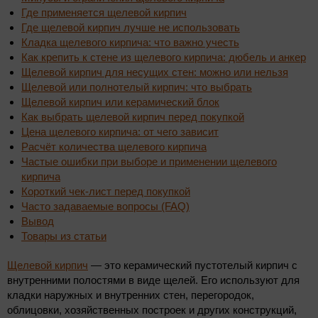
Где применяется щелевой кирпич
Где щелевой кирпич лучше не использовать
Кладка щелевого кирпича: что важно учесть
Как крепить к стене из щелевого кирпича: дюбель и анкер
Щелевой кирпич для несущих стен: можно или нельзя
Щелевой или полнотелый кирпич: что выбрать
Щелевой кирпич или керамический блок
Как выбрать щелевой кирпич перед покупкой
Цена щелевого кирпича: от чего зависит
Расчёт количества щелевого кирпича
Частые ошибки при выборе и применении щелевого
кирпича
Короткий чек-лист перед покупкой
Часто задаваемые вопросы (FAQ)
Вывод
Товары из статьи
Щелевой кирпич
— это керамический пустотелый кирпич с
внутренними полостями в виде щелей. Его используют для
кладки наружных и внутренних стен, перегородок,
облицовки, хозяйственных построек и других конструкций,