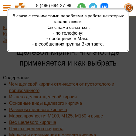
8 (496) 694-27-98
8 (980) 200-10-55
В связи с техническими перебоями в работе некоторых
каналов связи.
Каширский
-
О
Как с нами связаться:
-
Статьи
-
Щелевой кирпич: что
- по телефону;
Кирпичный
компании
это, где применяется и
- сообщения в Макс;
Завод
как выбрать
- в сообщениях группы Вконтакте.
Щелевой кирпич: что это, где
применяется и как выбрать
Содержание
Чем щелевой кирпич отличается от пустотелого и
поризованного
Из чего делают щелевой кирпич
Основные виды щелевого кирпича
Размеры щелевого кирпича
Марка прочности: М100, М125, М150 и выше
Вес щелевого кирпича
Плюсы щелевого кирпича
Минусы и ограничения щелевого кирпича