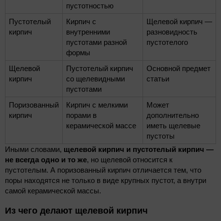
пустотностью
Пустотелый
Кирпич с
Щелевой кирпич —
кирпич
внутренними
разновидность
пустотами разной
пустотелого
формы
Щелевой
Пустотелый кирпич
Основной предмет
кирпич
со щелевидными
статьи
пустотами
Поризованный
Кирпич с мелкими
Может
кирпич
порами в
дополнительно
керамической массе
иметь щелевые
пустоты
Иными словами,
щелевой кирпич и пустотелый кирпич —
не всегда одно и то же
, но щелевой относится к
пустотелым. А поризованный кирпич отличается тем, что
поры находятся не только в виде крупных пустот, а внутри
самой керамической массы.
Из чего делают щелевой кирпич