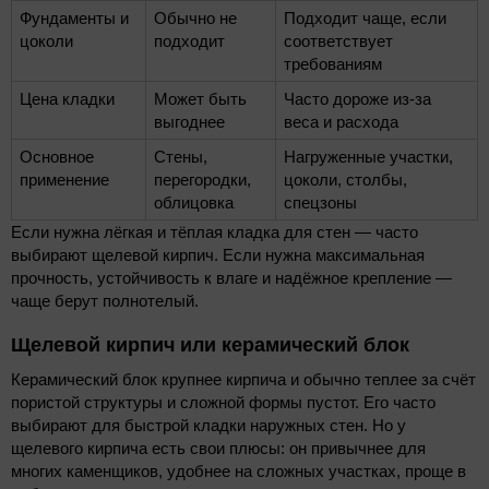
Фундаменты и
Обычно не
Подходит чаще, если
цоколи
подходит
соответствует
требованиям
Цена кладки
Может быть
Часто дороже из-за
выгоднее
веса и расхода
Основное
Стены,
Нагруженные участки,
применение
перегородки,
цоколи, столбы,
облицовка
спецзоны
Если нужна лёгкая и тёплая кладка для стен — часто
выбирают щелевой кирпич. Если нужна максимальная
прочность, устойчивость к влаге и надёжное крепление —
чаще берут полнотелый.
Щелевой кирпич или керамический блок
Керамический блок крупнее кирпича и обычно теплее за счёт
пористой структуры и сложной формы пустот. Его часто
выбирают для быстрой кладки наружных стен. Но у
щелевого кирпича есть свои плюсы: он привычнее для
многих каменщиков, удобнее на сложных участках, проще в