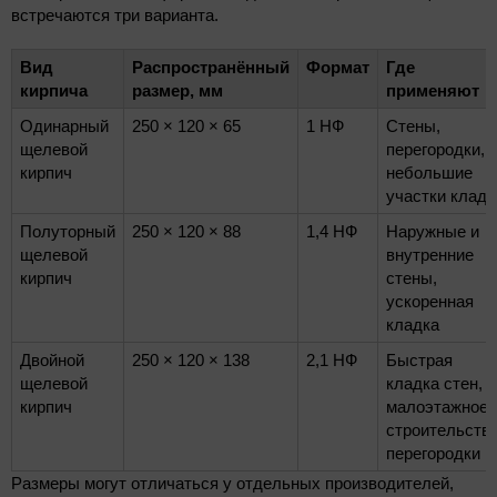
встречаются три варианта.
Вид
Распространённый
Формат
Где
кирпича
размер, мм
применяют
Одинарный
250 × 120 × 65
1 НФ
Стены,
щелевой
перегородки,
кирпич
небольшие
участки кладк
Полуторный
250 × 120 × 88
1,4 НФ
Наружные и
щелевой
внутренние
кирпич
стены,
ускоренная
кладка
Двойной
250 × 120 × 138
2,1 НФ
Быстрая
щелевой
кладка стен,
кирпич
малоэтажное
строительство
перегородки
Размеры могут отличаться у отдельных производителей,