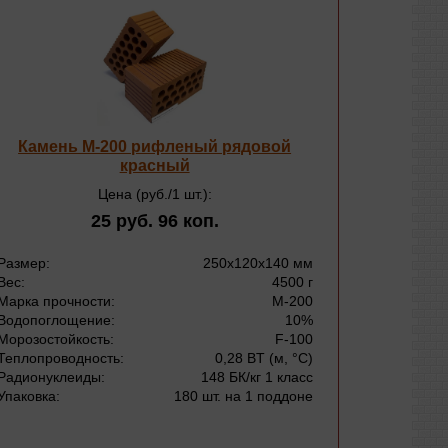
Камень М-200 рифленый рядовой
Камен
красный
п
Цена (руб./1 шт.):
25 руб. 96 коп.
Размер:
250х120х140 мм
Размер:
Вес:
4500 г
Вес:
Марка прочности:
М-200
Марка про
Водопоглощение:
10%
Водопогло
Морозостойкость:
F-100
Морозостой
Теплопроводность:
0,28 BT (м, °С)
Теплопров
Радионуклеиды:
148 БК/кг 1 класс
Радионукл
Упаковка:
180 шт. на 1 поддоне
Упаковка: