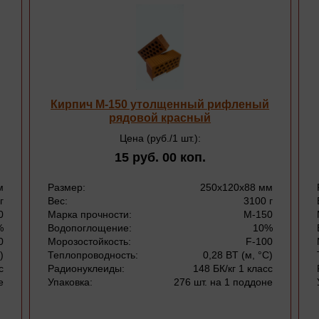
Кирпич М-150 утолщенный рифленый
рядовой красный
Цена (руб./1 шт.):
15 руб. 00 коп.
м
Размер:
250х120х88 мм
г
Вес:
3100 г
0
Марка прочности:
М-150
%
Водопоглощение:
10%
0
Морозостойкость:
F-100
)
Теплопроводность:
0,28 BT (м, °С)
с
Радионуклеиды:
148 БК/кг 1 класс
е
Упаковка:
276 шт. на 1 поддоне