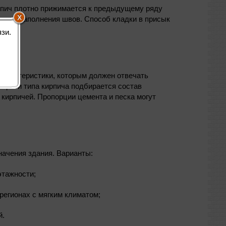
ирпич плотно прижимается к предыдущему ряду
лного заполнения швов. Способ кладки в присык
зи.
 характеристики, которым должен отвечать
ации и типа кирпича подбирается состав
кирпичей. Пропорции цемента и песка могут
начения здания. Варианты:
этажности;
регионах с мягким климатом;
й.