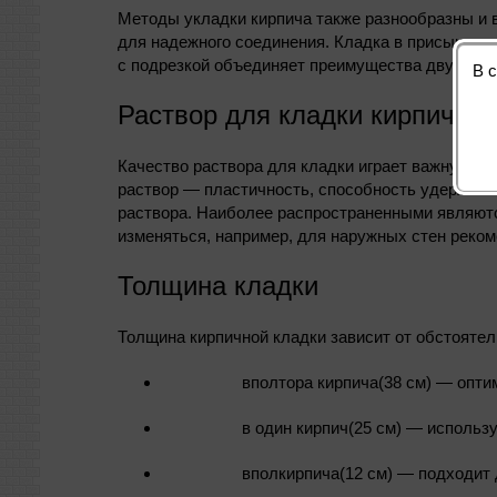
Методы укладки кирпича также разнообразны и 
для надежного соединения. Кладка в присык пре
с подрезкой объединяет преимущества двух пре
В 
Раствор для кладки кирпича
Качество раствора для кладки играет важную ро
раствор — пластичность, способность удерживат
раствора. Наиболее распространенными являютс
изменяться, например, для наружных стен реком
Толщина кладки
Толщина кирпичной кладки зависит от обстоятел
вполтора кирпича(38 см) — опти
в один кирпич(25 см) — использу
вполкирпича(12 см) — подходит 