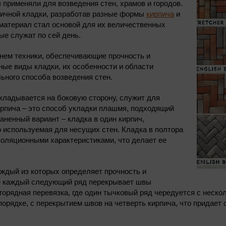
применяли для возведения стен, храмов и городов.
пичной кладки, разработав разные формы
кирпича
и
материал стал основой для их величественных
ые служат по сей день.
нем техники, обеспечивающие прочность и
ые виды кладки, их особенности и области
ьного способа возведения стен.
укладывается на боковую сторону, служит для
ирпича – это способ укладки плашмя, подходящий
ненный вариант – кладка в один кирпич,
 используемая для несущих стен. Кладка в полтора
золяционными характеристиками, что делает ее
аждый из которых определяет прочность и
ке каждый следующий ряд перекрывает швы
горядная перевязка, где один тычковый ряд чередуется с неск
орядке, с перекрытием швов на четверть кирпича, что придает