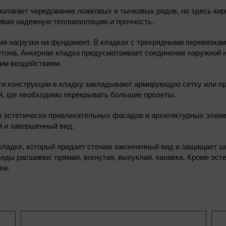
полагает чередование ложковых и тычковых рядов, но здесь ки
ивая надежную теплоизоляцию и прочность.
я нагрузки на фундамент. В кладках с трехрядными перевязкам
етона. Анкерная кладка предусматривает соединение наружной 
им воздействиям.
и конструкции в кладку закладывают армирующую сетку или пр
й, где необходимо перекрывать большие пролеты.
я эстетически привлекательных фасадов и архитектурных элем
й и завершенный вид.
адке, который придает стенам законченный вид и защищает швы
иды расшивки: прямая, вогнутая, выпуклая, канавка. Кроме эс
ки.