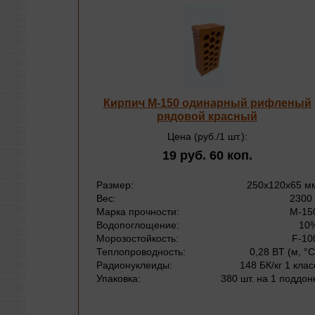
лнотелый
Кирпич М-150 одинарный рифленый
рядовой красный
Цена (руб./1 шт.):
19 руб. 60 коп.
х120х65 мм
3300 г
Размер:
250х120х65 м
М-150
Вес:
2300 
10%
Марка прочности:
М-15
F-100
Водопоглощение:
10
3 BT (м, °С)
Морозостойкость:
F-10
К/кг 1 класс
Теплопроводность:
0,28 BT (м, °С
а 1 поддоне
Радионуклеиды:
148 БК/кг 1 клас
Упаковка:
380 шт. на 1 поддон