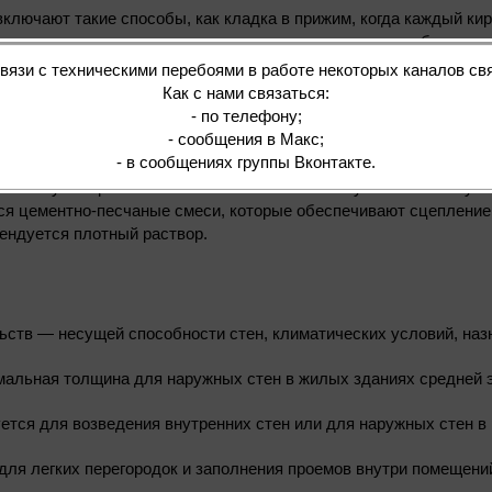
включают такие способы, как кладка в прижим, когда каждый к
дполагает нанесение раствора на постель кирпича для более по
дыдущих методов, улучшая качество и эстетичность швов.
связи с техническими перебоями в работе некоторых каналов свя
Как с нами связаться:
- по телефону;
- сообщения в Макс;
- в сообщениях группы Вконтакте.
ль для прочности и долговечности всей конструкции. Основные
ь влагу и морозостойкость. В зависимости от условий эксплуат
я цементно-песчаные смеси, которые обеспечивают сцепление 
ендуется плотный раствор.
ьств — несущей способности стен, климатических условий, наз
мальная толщина для наружных стен в жилых зданиях средней 
ется для возведения внутренних стен или для наружных стен в 
для легких перегородок и заполнения проемов внутри помещени