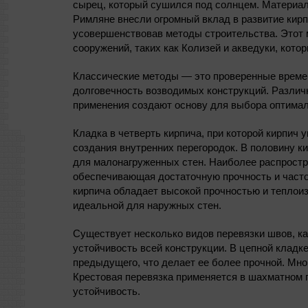
сырец, который сушился под солнцем. Материал 
Римляне внесли огромный вклад в развитие кир
усовершенствовав методы строительства. Этот 
сооружений, таких как Колизей и акведуки, котор
Классические методы — это проверенные време
долговечность возводимых конструкций. Различн
применения создают основу для выбора оптимал
Кладка в четверть кирпича, при которой кирпич 
создания внутренних перегородок. В половину к
для малонагруженных стен. Наиболее распростра
обеспечивающая достаточную прочность и часто
кирпича обладает высокой прочностью и теплои
идеальной для наружных стен.
Существует несколько видов перевязки швов, к
устойчивость всей конструкции. В цепной клад
предыдущего, что делает ее более прочной. Мно
Крестовая перевязка применяется в шахматном п
устойчивость.