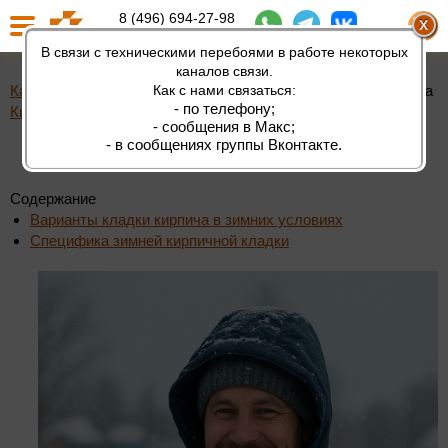
8 (496) 694-27-98
8 (980) 200-10-55
В связи с техническими перебоями в работе некоторых
каналов связи.
Каширский
Как с нами связаться:
-
О
-
Статьи
-
Кладка кирпича
- по телефону;
Кирпичный Завод
компании
зимой
- сообщения в Макс;
Кладка кирпича зимой
- в сообщениях группы Вконтакте.
Содержание
Варианты кладки кирпича в зимних условиях
Специфика зимней кирпичной кладки