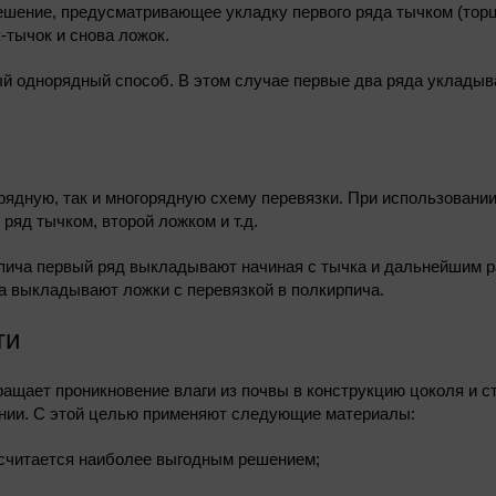
ешение, предусматривающее укладку первого ряда тычком (торц
-тычок и снова ложок.
й однорядный способ. В этом случае первые два ряда укладыв
рядную, так и многорядную схему перевязки. При использовани
яд тычком, второй ложком и т.д.
рпича первый ряд выкладывают начиная с тычка и дальнейшим р
да выкладывают ложки с перевязкой в полкирпича.
ти
ащает проникновение влаги из почвы в конструкцию цоколя и ст
ении. С этой целью применяют следующие материалы:
 считается наиболее выгодным решением;