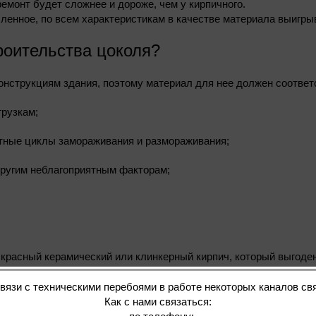
емонт будет сложнее и дороже, чем у кирпичного.
сленное, по всем характеристикам в качестве материала выигры
роительства цоколя?
онструкциям здания, поэтому материал для нее должен соотве
грузкам;
тные циклы замораживания и размораживания;
другим неблагоприятным факторам;
расный керамический или клинкерный кирпич, который выгоден к
связи с техническими перебоями в работе некоторых каналов свя
Как с нами связаться: