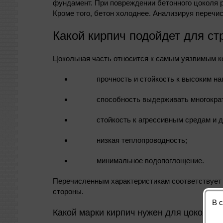
фундамент. При повреждении бетонного цоколя р
Кроме того, бетон холоднее. Анализируя перечи
Какой кирпич подойдет для ст
Цокольная часть относится к самым уязвимым к
прочность и стойкость к высоким на
способность выдерживать многокра
стойкость к агрессивным средам и 
низкая теплопроводность;
минимальное водопоглощение.
Перечисленным характеристикам соответствует к
стороны.
В 
Какой марки кирпич нужен для цоколя?