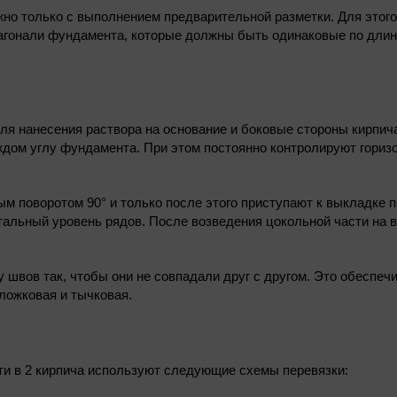
но только с выполнением предварительной разметки. Для этог
агонали фундамента, которые должны быть одинаковые по длине
для нанесения раствора на основание и боковые стороны кирпи
ждом углу фундамента. При этом постоянно контролируют гориз
ым поворотом 90° и только после этого приступают к выкладке 
альный уровень рядов. После возведения цокольной части на в
швов так, чтобы они не совпадали друг с другом. Это обеспечи
ложковая и тычковая.
ти в 2 кирпича используют следующие схемы перевязки: