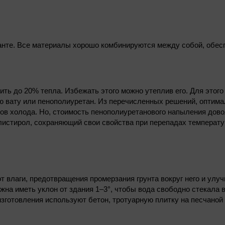
анте. Все материалы хорошо комбинируются между собой, обесп
дить до 20% тепла. Избежать этого можно утеплив его. Для этог
 вату или пенополиуретан. Из перечисленных решений, оптим
ов холода. Но, стоимость пенополиуретанового напыления дово
истирол, сохраняющий свои свойства при перепадах температур
 влаги, предотвращения промерзания грунта вокруг него и улу
жна иметь уклон от здания 1–3°, чтобы вода свободно стекала 
зготовления используют бетон, тротуарную плитку на песчаной