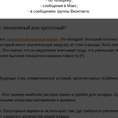
- по телефону;
- сообщения в Макс;
ирпичи марки от М-150 до М-250, так как они обладают необхо
- в сообщениях группы Вконтакте.
 максимальной нагрузки и устойчивости к внешним воздействи
я: полнотелый или пустотный?
вать
полнотелый красный кирпич
. Он обладает большей плотнос
который несет значительную нагрузку от стен и крыши. Хотя лю
. Это значит, что он медленнее впитывает воду, что уменьшает
лее высокие показатели морозостойкости (F).
будущих стен, климатических условий, архитектурных особенно
 Этот размер наиболее распространен и удобен для укладки. О
льными затратами материалов и времени.
. Полуторные варианты используют там, где требуется увеличит
т сократить количество рядов кладки.