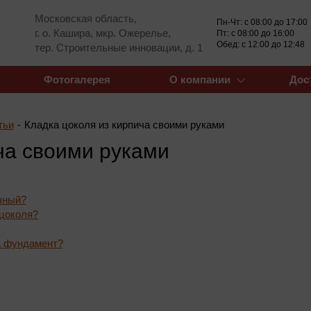
Московская область,
Пн-Чт: с 08:00 до 17:00
г. о. Кашира, мкр. Ожерелье,
Пт: с 08:00 до 16:00
Обед: с 12:00 до 12:48
тер. Строительные инновации, д. 1
Фотогалерея
О компании
Дос
тьи
-
Кладка цоколя из кирпича своими руками
ча своими руками
чный?
 цоколя?
а фундамент?