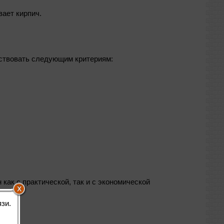
вает кирпич.
тствовать следующим критериям:
ак с практической, так и с экономической
зи.