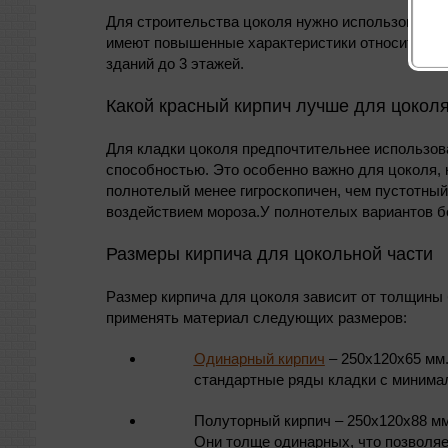
Для строительства цоколя нужно использовать к
имеют повышенные характеристики относительно
зданий до 3 этажей.
Какой красный кирпич лучше для цокол
Для кладки цоколя предпочтительнее использо
способностью. Это особенно важно для цоколя, 
полнотелый менее гигроскопичен, чем пустотный
воздействием мороза.У полнотелых вариантов бо
Размеры кирпича для цокольной части
Размер кирпича для цоколя зависит от толщины 
применять материал следующих размеров:
Одинарный кирпич
– 250x120x65 мм.
стандартные ряды кладки с минима
Полуторный кирпич – 250x120x88 мм
Они толще одинарных, что позволяе