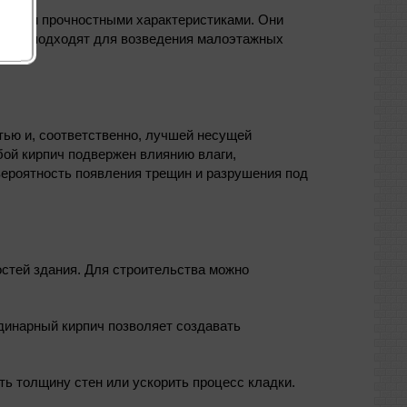
димыми прочностными характеристиками. Они
ям, и подходят для возведения малоэтажных
тью и, соответственно, лучшей несущей
бой кирпич подвержен влиянию влаги,
 вероятность появления трещин и разрушения под
стей здания. Для строительства можно
динарный кирпич позволяет создавать
ь толщину стен или ускорить процесс кладки.